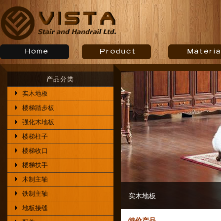
产品分类
实木地板
楼梯踏步板
强化木地板
楼梯柱子
楼梯收口
楼梯扶手
木制主轴
铁制主轴
楼梯与扶手
地板接缝
特价产品